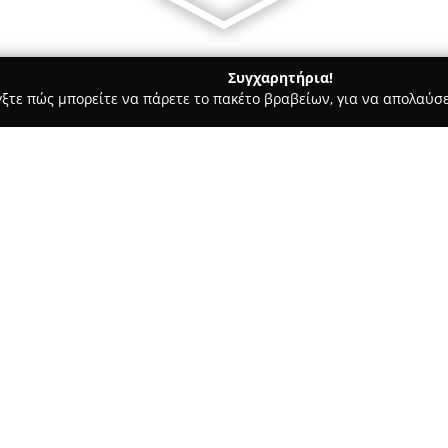
Συγχαρητήρια!
γξτε πώς μπορείτε να πάρετε το πακέτο βραβείων, για να απολαύσε
ας και Διατροφής - Πατρα
Glimmer Beauty
Σχετικά με την εταιρεία:
Η
Glimmer Beauty
ιδρύθηκε στ
καταναλωτές μια ευρεία συλλ
και ευεξίας. Η επιχείρηση δια
εντοπισμού και εισαγωγής και
Δείτε περισσότερα >>
από τη διεθνή αγορά, προσφέρ
στον κάθε πελάτη.
Στην μεγάλη ποικιλία προϊόντω