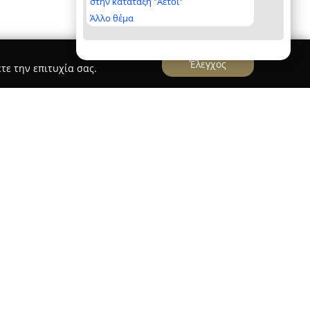
στην κατάταξη "Αετοί"
Άλλο θέμα
Έλεγχος
τε την επιτυχία σας.
ην Πάτρα με σκοπό να παρέχει στους
ογή υψηλής ποιότητας προϊόντων περιποίησης
κρίνεται για την αδιάκοπη προσπάθεια
νοτόμων λύσεων τόσο από την εγχώρια όσο και
οντάς τες με ιδιαίτερη προσοχή και φροντίδα
ν που διαθέτει, περιλαμβάνονται μακιγιάζ,