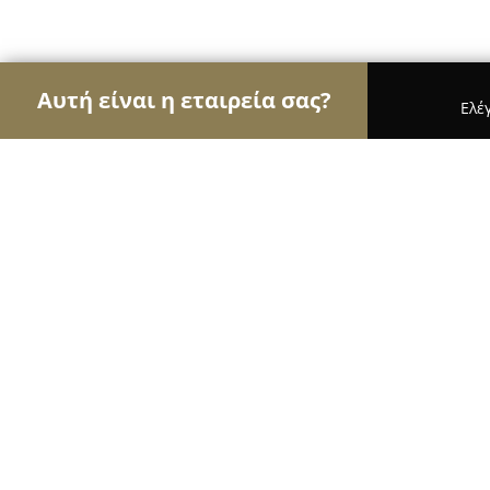
Αυτή είναι η εταιρεία σας?
Ελέ
Αετοί του εμπορίου
Καταστήματα Επίπλων, Μόδ
Glimmer Beauty
10
(72)
Πατρα, Ευρυβιάδου 75