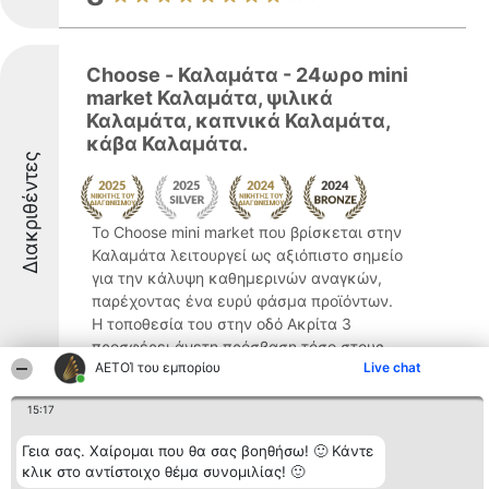
Choose - Καλαμάτα - 24ωρο mini
market Καλαμάτα, ψιλικά
Καλαμάτα, καπνικά Καλαμάτα,
κάβα Καλαμάτα.
Διακριθέντες
Το Choose mini market που βρίσκεται στην
Καλαμάτα λειτουργεί ως αξιόπιστο σημείο
για την κάλυψη καθημερινών αναγκών,
παρέχοντας ένα ευρύ φάσμα προϊόντων.
Η τοποθεσία του στην οδό Ακρίτα 3
προσφέρει άνετη πρόσβαση τόσο στους
ΑΕΤΟΊ του εμπορίου
Live chat
τοπικούς κατοίκους ...
8.9
15:17
Γεια σας. Χαίρομαι που θα σας βοηθήσω! 🙂 Κάντε
κλικ στο αντίστοιχο θέμα συνομιλίας! 🙂