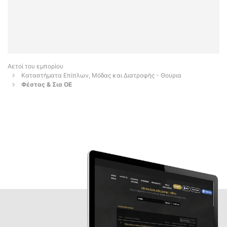
Αετοί του εμπορίου
Καταστήματα Επίπλων, Μόδας και Διατροφής - Θουρια
Φέστας & Σια ΟΕ