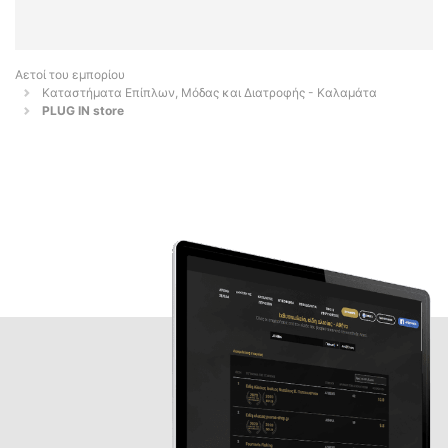
Αετοί του εμπορίου
Καταστήματα Επίπλων, Μόδας και Διατροφής - Καλαμάτα
PLUG IN store