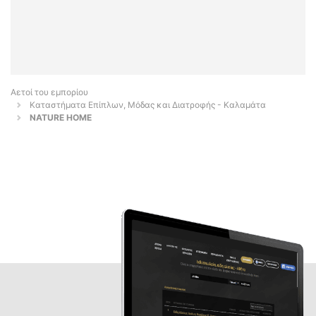
Αετοί του εμπορίου
Καταστήματα Επίπλων, Μόδας και Διατροφής - Καλαμάτα
NATURE HOME