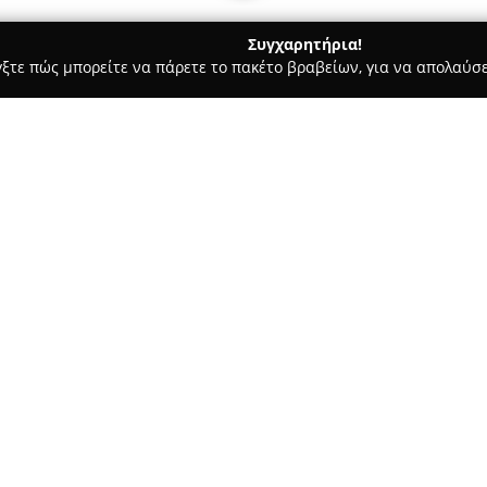
Συγχαρητήρια!
γξτε πώς μπορείτε να πάρετε το πακέτο βραβείων, για να απολαύσε
ας και Διατροφής - Καλαμάτα
Handora.gr
Σχετικά με την εταιρεία:
Η
Handora.gr
είναι ένα ηλεκτρ
οποίο ιδρύθηκε από δύο γυναίκ
μοιράζονται ιδιαίτερη αγάπη γ
επικεντρώνεται στην προσφορ
Δείτε περισσότερα >>
συνδυάζουν την ποιότητα με τ
γυναίκες που επιδιώκουν την
Ξεχωρίζει για τη συλλογή της 
μαυρίζουν, προσφέροντας ανθε