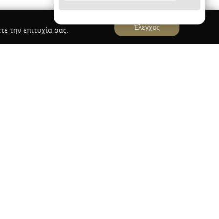
Έλεγχος
τε την επιτυχία σας.
ονικό κατάστημα με έδρα την Καλαμάτα, το
ες, τη Θεοδώρα και τη Χρύσα, οι οποίες
ια τη μόδα και τα κοσμήματα. Η εταιρεία
ά μοναδικών κοσμημάτων και αξεσουάρ που
ο μοντέρνο ύφος, απευθυνόμενη κυρίως σε
 κομψότητα χωρίς συμβιβασμούς.
σε κοσμήματα από ατσάλι, τα οποία δεν
κτικότητα και καλαίσθητη εμφάνιση. Η γκάμα