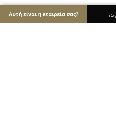
Αυτή είναι η εταιρεία σας?
Ελέ
Αετοί του εμπορίου
Καταστήματα Επίπλων, Μόδ
Handora.gr
9.2
(22)
Καλαμάτα, Λεικων 156
Εμφάνιση αριθμού τηλεφώνου