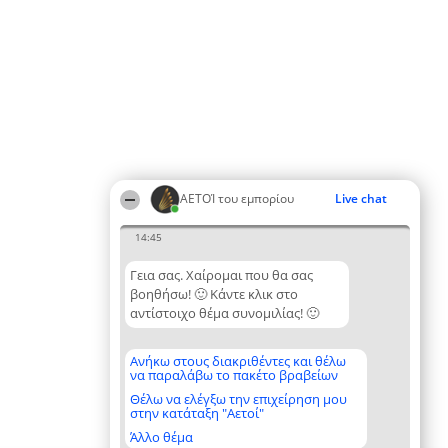
ΑΕΤΟΊ του εμπορίου
Live chat
14:45
Γεια σας. Χαίρομαι που θα σας
βοηθήσω! 🙂 Κάντε κλικ στο
αντίστοιχο θέμα συνομιλίας! 🙂
Ανήκω στους διακριθέντες και θέλω
να παραλάβω το πακέτο βραβείων
Θέλω να ελέγξω την επιχείρηση μου
στην κατάταξη "Αετοί"
Άλλο θέμα