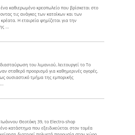
ένα καθιερωμένο κρεοπωλείο που βρίσκεται στο
οντας τις ανάγκες των κατοίκων και των
κρέατα. Η εταιρεία φημίζεται για την
ς ...
 διασταύρωση του λιμανιού, λειτουργεί το Το
έναν σταθερό προορισμό για καθημερινές αγορές.
ως ουσιαστικό τμήμα της εμπορικής
..
 Ιωάννου Θεοτόκη 39, το Electro-shop
μένο κατάστημα που εξειδικεύεται στον τομέα
ιχείρηση διατηρεί πολυετή παρουσία στον χώρο,