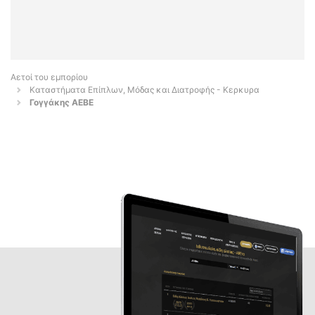
Αετοί του εμπορίου
Καταστήματα Επίπλων, Μόδας και Διατροφής - Κερκυρα
Γογγάκης ΑΕΒΕ