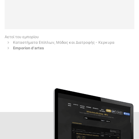
Αετοί του εμπορίου
Καταστήματα Επίπλων, Μόδας και Διατροφής - Κερκυρα
Emporion d'artes