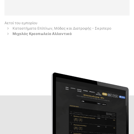
Αετοί του εμπορίου
Καταστήματα Επίπλων, Μόδας και Διατροφής - Σκριπερο
Μιχαλάς Κρεοπωλείο Αλλαντικά