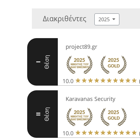
Διακριθέντες
2025
project89.gr
Θέση
I
10.0
Karavanas Security
Θέση
II
10.0