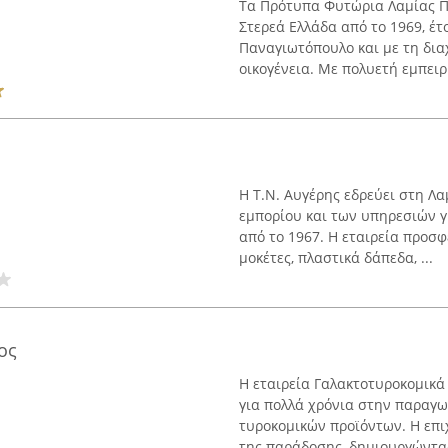
Τα Πρότυπα Φυτώρια Λαμίας Π
Στερεά Ελλάδα από το 1969, έτ
Παναγιωτόπουλο και με τη διαχ
οικογένεια. Με πολυετή εμπειρί
Η Τ.Ν. Αυγέρης εδρεύει στη Λα
εμπορίου και των υπηρεσιών γ
από το 1967. Η εταιρεία προσ
μοκέτες, πλαστικά δάπεδα, ...
ος
Η εταιρεία Γαλακτοτυροκομικά 
για πολλά χρόνια στην παραγω
τυροκομικών προϊόντων. Η επι
της παράδοσης, δημιουργώντας