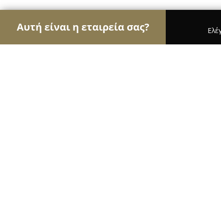
Αυτή είναι η εταιρεία σας?
Ελέ
Αετοί του εμπορίου
Καταστήματα Επίπλων, Μόδα
ΚΟΥΤΣΟΒΟΥΛΟΣ. Κ. Γ. Ε.Π.Ε.
8.1
(5)
Λαμία, Λεωσθένους Δεδούση 12
Εμφάνιση αριθμού τηλεφώνου