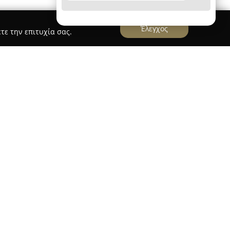
Έλεγχος
τε την επιτυχία σας.
αποτελεί μια καταξιωμένη εταιρεία στον χώρο
. Ειδικεύεται κυρίως στον χονδρικό τομέα,
 προϊόντων που ανταποκρίνονται στις
 Ιδιαίτερο βάρος δίνει στην προμήθεια
απνιστού, εξασφαλίζοντας στους επαγγελματίες
 ζήτησης.
ηριοποιείται στην παροχή λύσεων συσκευασίας,
τον ασφαλή και αποτελεσματικό χειρισμό