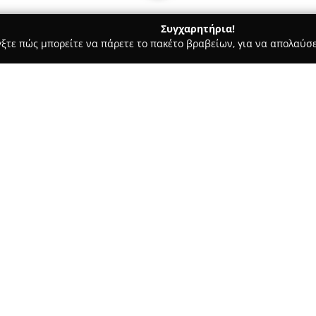
Συγχαρητήρια!
γξτε πώς μπορείτε να πάρετε το πακέτο βραβείων, για να απολαύσε
ς και Διατροφής - Λαμία
ΚΟΥΤΣΟΒΟΥΛΟΣ. Κ. Γ. Ε.Π.Ε.
Σχετικά με την εταιρεία:
Η
ΚΟΥΤΣΟΒΟΥΛΟΣ. Κ. Γ. Ε.Π.Ε.
του εμπορίου με έδρα τη Λαμία
προσφέροντας ένα ευρύ φάσμα
πολλαπλές ανάγκες της αγοράς.
Δείτε περισσότερα >>
τσιγάρων, πούρων και ειδών κ
πρόσβαση σε προϊόντα υψηλής
Επιπλέον, η επιχείρηση δραστ
οι οποίες είναι κρίσιμες για 