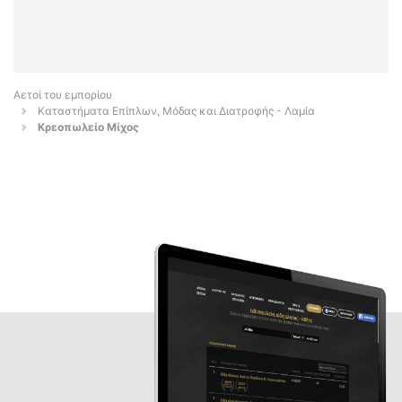
Αετοί του εμπορίου
Καταστήματα Επίπλων, Μόδας και Διατροφής - Λαμία
Κρεοπωλείο Μίχος