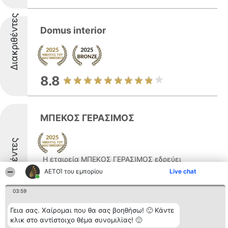
Διακριθέντες
Domus interior
8.8
ΜΠΕΚΟΣ ΓΕΡΑΣΙΜΟΣ
Διακριθέντες
Η εταιρεία ΜΠΕΚΟΣ ΓΕΡΑΣΙΜΟΣ εδρεύει
στην οδό Εθνικής Ανεξαρτησίας 33 στην
ΑΕΤΟΊ του εμπορίου
Live chat
Κόρινθο και δραστηριοποιείται στον χώρο
των ηλεκτρομηχανολογικών εφαρμογών
03:59
καθώς και στην εμπορία εξειδικευμένου
Γεια σας. Χαίρομαι που θα σας βοηθήσω! 🙂 Κάντε
εξοπλισμού. Ανάμεσα στις υπηρεσίες που
κλικ στο αντίστοιχο θέμα συνομιλίας! 🙂
προσφέρει περιλαμβάνονται ...