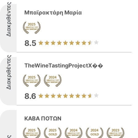
Διακριθέντες
Μπαϊρακτάρη Μαρία
8.5
Διακριθέντες
TheWineTastingProjectX��
8.6
ΚΑΒΑ ΠΟΤΩΝ