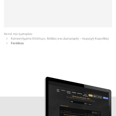
Αετοί του εμπορίου
Καταστήματα Επίπλων, Μόδας και Διατροφής - περιοχή Κορινθίας
Feréikos