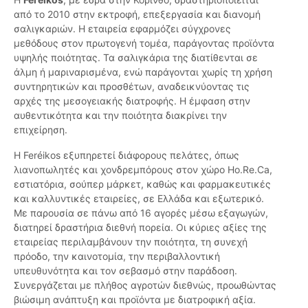
από το 2010 στην εκτροφή, επεξεργασία και διανομή
σαλιγκαριών. Η εταιρεία εφαρμόζει σύγχρονες
μεθόδους στον πρωτογενή τομέα, παράγοντας προϊόντα
υψηλής ποιότητας. Τα σαλιγκάρια της διατίθενται σε
άλμη ή μαριναρισμένα, ενώ παράγονται χωρίς τη χρήση
συντηρητικών και προσθέτων, αναδεικνύοντας τις
αρχές της μεσογειακής διατροφής. Η έμφαση στην
αυθεντικότητα και την ποιότητα διακρίνει την
επιχείρηση.
Η Feréikos εξυπηρετεί διάφορους πελάτες, όπως
λιανοπωλητές και χονδρεμπόρους στον χώρο Ho.Re.Ca,
εστιατόρια, σούπερ μάρκετ, καθώς και φαρμακευτικές
και καλλυντικές εταιρείες, σε Ελλάδα και εξωτερικό.
Με παρουσία σε πάνω από 16 αγορές μέσω εξαγωγών,
διατηρεί δραστήρια διεθνή πορεία. Οι κύριες αξίες της
εταιρείας περιλαμβάνουν την ποιότητα, τη συνεχή
πρόοδο, την καινοτομία, την περιβαλλοντική
υπευθυνότητα και τον σεβασμό στην παράδοση.
Συνεργάζεται με πλήθος αγροτών διεθνώς, προωθώντας
βιώσιμη ανάπτυξη και προϊόντα με διατροφική αξία.