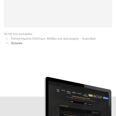
Αετοί του εμπορίου
Καταστήματα Επίπλων, Μόδας και Διατροφής - Κορινθοσ
Gmania