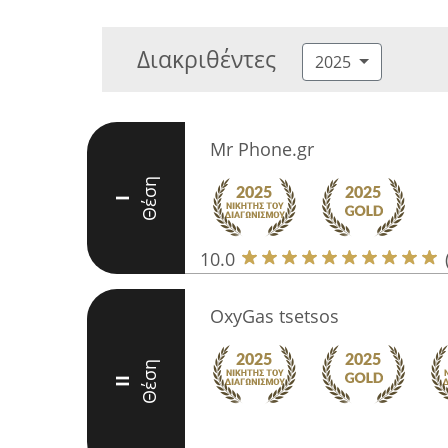
Διακριθέντες
2025
Mr Phone.gr
Θέση
I
10.0
OxyGas tsetsos
Θέση
II