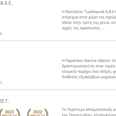
Β.Ε.Ε.
Η Βασιλείου Τυροκομικά Α.Β.Ε.
στήριγμα στον χώρο της εγχώρι
πλέον στην τρίτη της γενιά, σ
αρχές της αφοσίωσης ...
Η Papanikos Marine εδρεύει σ
δραστηριοποιείται στον τομέ
εταιρεία παρέχει ένα πλήρες
διάθεσης εξωλέμβιων μηχανών 
Σ Γ.
Το Περίπτερο Μπαμπατσικός απ
του Παναιτωλίου, εξυπηρετών