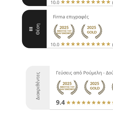
10.0
Firma επιγραφές
Θέση
III
10.0
Γεύσεις από Ρούμελη - Δο
Διακριθέντες
9.4