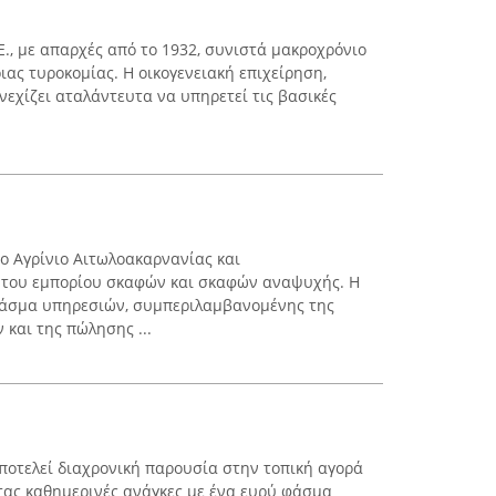
Ε., με απαρχές από το 1932, συνιστά μακροχρόνιο
ας τυροκομίας. Η οικογενειακή επιχείρηση,
υνεχίζει αταλάντευτα να υπηρετεί τις βασικές
το Αγρίνιο Αιτωλοακαρνανίας και
α του εμπορίου σκαφών και σκαφών αναψυχής. Η
 φάσμα υπηρεσιών, συμπεριλαμβανομένης της
και της πώλησης ...
οτελεί διαχρονική παρουσία στην τοπική αγορά
τας καθημερινές ανάγκες με ένα ευρύ φάσμα