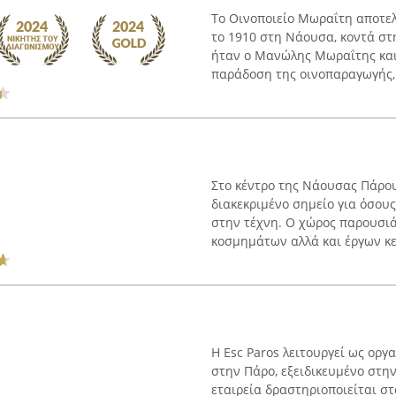
Το Οινοποιείο Μωραΐτη αποτελε
το 1910 στη Νάουσα, κοντά στ
ήταν ο Μανώλης Μωραΐτης και 
παράδοση της οινοπαραγωγής, 
Στο κέντρο της Νάουσας Πάρου,
διακεκριμένο σημείο για όσους
στην τέχνη. Ο χώρος παρουσιά
κοσμημάτων αλλά και έργων κερ
Η Esc Paros λειτουργεί ως ορ
στην Πάρο, εξειδικευμένο στην
εταιρεία δραστηριοποιείται στ