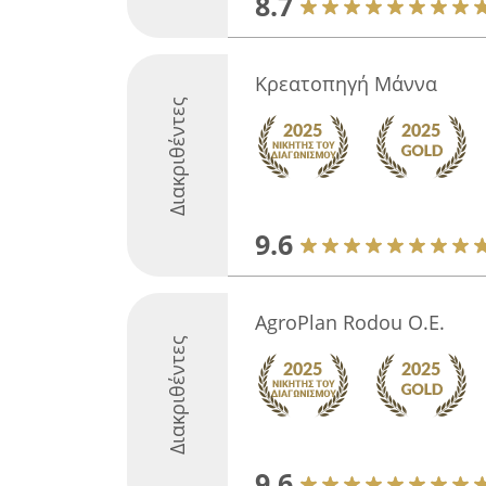
8.7
Κρεατοπηγή Μάννα
Διακριθέντες
9.6
AgroPlan Rodou O.E.
Διακριθέντες
9.6