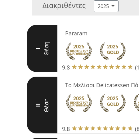
Διακριθέντες
2025
Pararam
Θέση
I
9.8
(
Το Μελίσσι Delicatessen Π
Θέση
II
9.8
(