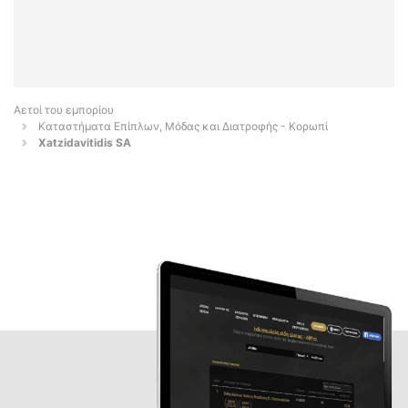
Αετοί του εμπορίου
Καταστήματα Επίπλων, Μόδας και Διατροφής - Κορωπί
Xatzidavitidis SA