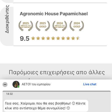
Διακριθέντες
Agronomic House Papamichael
9.5
Παρόμοιες επιχειρήσεις απο άλλες
περιοχές
ΑΕΤΟΊ του εμπορίου
Live chat
14:32
Διοργανωτής της
Κατάταξη
Επικοινωνία
κατάταξης
Διακριθέντες
Επικοινωνία
Γεια σας. Χαίρομαι που θα σας βοηθήσω! 🙂 Κάντε
BEAUTIFUL COMPANY
Λίστα όλων
κλικ στο αντίστοιχο θέμα συνομιλίας! 🙂
Μονοπρόσωπη ΙΚΕ
των