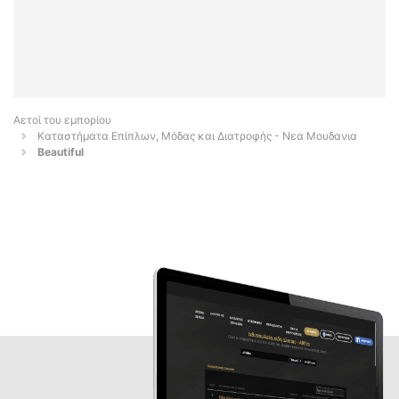
Αετοί του εμπορίου
Καταστήματα Επίπλων, Μόδας και Διατροφής - Νεα Μουδανια
Beautiful