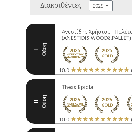
Διακριθέντες
2025
Ανεστίδης Χρήστος - Παλέτ
(ANESTIDIS WOOD&PALLET)
Θέση
I
10.0
Thess Epipla
Θέση
II
10.0