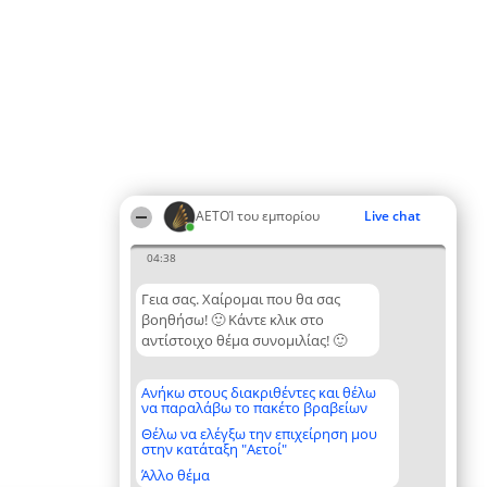
ΑΕΤΟΊ του εμπορίου
Live chat
04:38
Γεια σας. Χαίρομαι που θα σας
βοηθήσω! 🙂 Κάντε κλικ στο
αντίστοιχο θέμα συνομιλίας! 🙂
Ανήκω στους διακριθέντες και θέλω
να παραλάβω το πακέτο βραβείων
Θέλω να ελέγξω την επιχείρηση μου
στην κατάταξη "Αετοί"
Άλλο θέμα