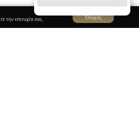
Έλεγχος
τε την επιτυχία σας.
_shop
, που βρίσκεται στα Χανιά, έχει εδραιώσει
 στον τομέα της ομορφιάς και της προσωπικής
ρει μια ιδιαίτερα εκτεταμένη γκάμα από αρώματα
νται και συσκευάζονται στα δικά της φιαλίδια,
ή η πρακτική δίνει τη δυνατότητα στους
 την εμπειρία επιλογής αρώματος,
ονομασίες που διευκολύνουν την εύρεση του