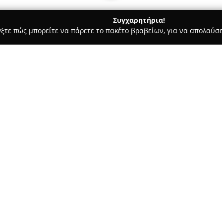
Συγχαρητήρια!
γξτε πώς μπορείτε να πάρετε το πακέτο βραβείων, για να απολαύσε
ς και Διατροφής - Χανιά
dodos_perfume_shop
Σχετικά με την εταιρεία:
Η επιχείρηση
dodos_perfume
τη θέση της ως βασικό σημείο
φροντίδας. Η εταιρεία προσφέ
"τύπου", τα οποία παρασκευάζο
χωρίς να είναι αυθεντικά. Αυτ
καταναλωτές να προσαρμόζουν
χρησιμοποιώντας ενδεικτικές 
κατάλληλου προϊόντος.