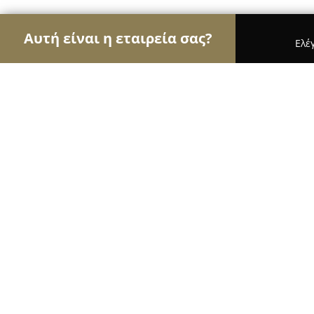
Αυτή είναι η εταιρεία σας?
Ελέ
Αετοί του εμπορίου
Καταστήματα Επίπλων, Μόδα
dodos_perfume_shop
10
(278)
Χανιά, Chaniá
Εμφάνιση αριθμού τηλεφώνου