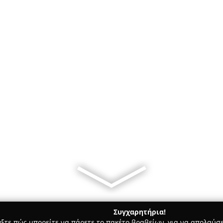
Συγχαρητήρια!
γξτε πώς μπορείτε να πάρετε το πακέτο βραβείων, για να απολαύσε