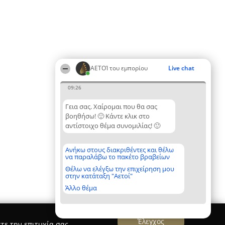
ΑΕΤΟΊ του εμπορίου
Live chat
09:26
Γεια σας. Χαίρομαι που θα σας
βοηθήσω! 🙂 Κάντε κλικ στο
αντίστοιχο θέμα συνομιλίας! 🙂
Ανήκω στους διακριθέντες και θέλω
να παραλάβω το πακέτο βραβείων
Θέλω να ελέγξω την επιχείρηση μου
στην κατάταξη "Αετοί"
Άλλο θέμα
Έλεγχος
τε την επιτυχία σας.