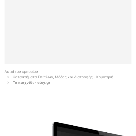
Αετοί του εμπορίου
Καταστήματα Επίπλων, Μόδας και Διατροφής - Κομοτηνή
Το παιχνίδι - etoy.gr