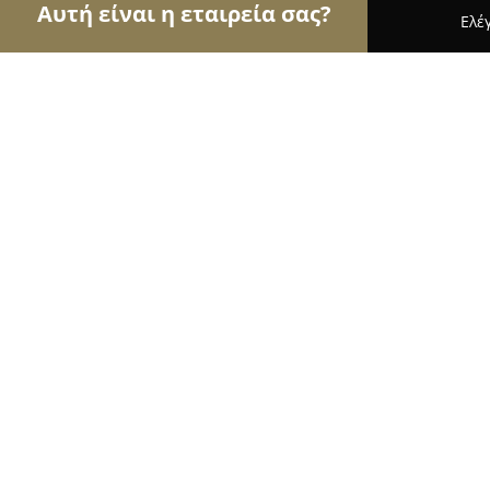
Αυτή είναι η εταιρεία σας?
Ελέ
Αετοί του εμπορίου
Καταστήματα Επίπλων, Μόδα
Super Market Γάτσιου
9.4
(25)
Τρίκαλα, Μουριά
Εμφάνιση αριθμού τηλεφώνου