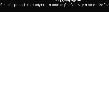
γξτε πώς μπορείτε να πάρετε το πακέτο βραβείων, για να απολαύσε
ς και Διατροφής - Τρίκαλα
Super Market Γάτσιου
Σχετικά με την εταιρεία:
Το
Super Market Γάτσιου
, το
από το 2017, αναγνωρίζεται ως
καθημερινές ανάγκες αγορών. 
ποικιλία προϊόντων σε ιδιαίτε
Δείτε περισσότερα >>
για κάθε είδος νοικοκυριού. Δ
τοπικά προϊόντα, καθώς και όλ
οικιακής χρήσης.
Η σταθερή αφοσίωσή του στην 
περιβάλλον συνθέτουν μια ευχ
κατάστημα διακρίνεται για τι