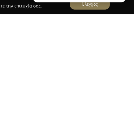
Έλεγχος
τε την επιτυχία σας.
 οποίο δραστηριοποιείται στη Μουριά Τρικάλων
 ένας αξιόπιστος προορισμός για τις
Με έμφαση στην ποιότητα, παρέχει μεγάλη
ρα ανταγωνιστικές τιμές, προσφέροντας λύσεις
ιαθέτει φρέσκα φρούτα και λαχανικά, επιλεγμένα
α τα βασικά είδη παντοπωλείου και ειδών
άριστη εξυπηρέτηση μαζί με το φιλόξενο
άριστη και άνετη εμπειρία αγορών για όλους. Το
ς εβδομαδιαίες προσφορές του σε βασικά