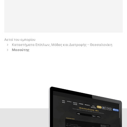
Αετοί του εμπορίου
Καταστήματα Επίπλων, Μόδας και Διατροφής - Θεσσαλονίκη
Μασούτης