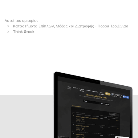
Αετοί του εμπορίου
Καταστήματα Επίπλων, Μόδας και Διατροφής - Ποροσ Τροιζινιασ
Think Greek