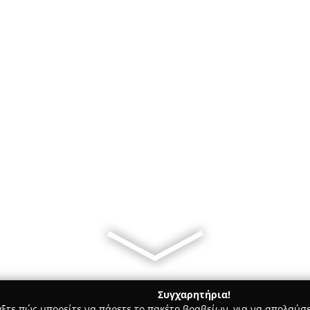
Συγχαρητήρια!
γξτε πώς μπορείτε να πάρετε το πακέτο βραβείων, για να απολαύσε