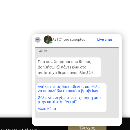
ΑΕΤΟΊ του εμπορίου
Live chat
20:49
Γεια σας. Χαίρομαι που θα σας
βοηθήσω! 🙂 Κάντε κλικ στο
αντίστοιχο θέμα συνομιλίας! 🙂
Ανήκω στους διακριθέντες και θέλω
να παραλάβω το πακέτο βραβείων
Θέλω να ελέγξω την επιχείρηση μου
στην κατάταξη "Αετοί"
Άλλο θέμα
Έλεγχος
τε την επιτυχία σας.