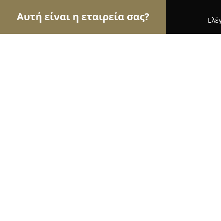
Αυτή είναι η εταιρεία σας?
Ελέ
Αετοί του εμπορίου
Καταστήματα Επίπλων, Μόδα
MStrom
9.8
(152)
Κερατσίνι, Keratsíni
Εμφάνιση αριθμού τηλεφώνου