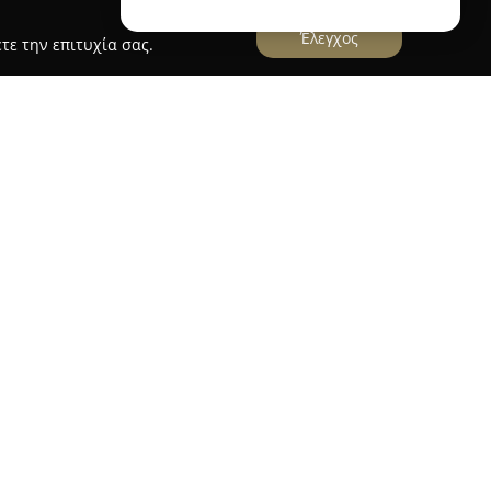
Έλεγχος
τε την επιτυχία σας.
 ελληνική εταιρεία με μακρά παρουσία στον
ύ ξεκίνησε τη λειτουργία της το 1978 στο
πό σαράντα χρόνια δραστηριότητας, η εταιρεία
έσμευσή της στην παραγωγή οικολογικών
 Η έμφαση στη φιλική προς το περιβάλλον
ες ξεχωρίζει ως ένα από τα κύρια
ά.
κάμα προϊόντων, μεταξύ των οποίων
αι ορθοπεδικά στρώματα, στρώματα χωρίς