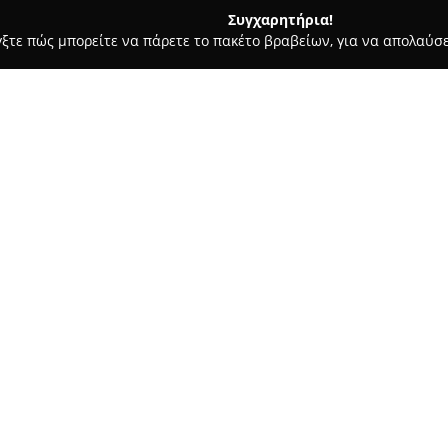
Συγχαρητήρια!
γξτε πώς μπορείτε να πάρετε το πακέτο βραβείων, για να απολαύσε
ς και Διατροφής - Κερατσίνι
MStrom
Σχετικά με την εταιρεία:
Η
MStrom
αποτελεί μια αμιγώς
τομέα της στρωματοποιίας, αφο
Κερατσίνι Αττικής. Με πάνω α
έχει αποκτήσει φήμη για τη δ
στρωμάτων υψηλής ποιότητας.
προσέγγιση και στις καινοτομί
χαρακτηριστικά της στην αγορ
Η MStrom προσφέρει ευρεία γ
περιλαμβάνονται ανατομικά κ