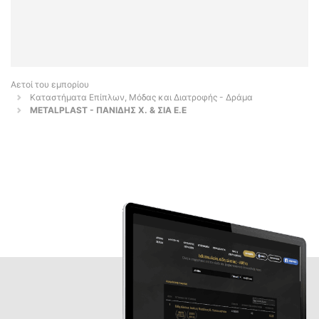
Αετοί του εμπορίου
Καταστήματα Επίπλων, Μόδας και Διατροφής - Δράμα
METALPLAST - ΠΑΝΙΔΗΣ Χ. & ΣΙΑ Ε.Ε