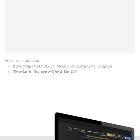
Αετοί του εμπορίου
Καταστήματα Επίπλων, Μόδας και Διατροφής - Λαρισα
Έπιπλα Α. Γεωργαντζάς & Σια Ο.Ε