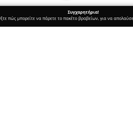
Συγχαρητήρια!
γξτε πώς μπορείτε να πάρετε το πακέτο βραβείων, για να απολαύσε
ας και Διατροφής - Καλαμαριά
INTERIO ΕΛΕΥΘΕΡΙΑΔΗΣ
Σχετικά με την εταιρεία:
Η
INTERIO Ελευθεριάδης
αποτ
ξεκινούν το 1960, όταν ιδρύθη
δραστηριοποιείται στον χώρο 
και μετά την ανάληψη της διοί
Δείτε περισσότερα >>
συνεχή ανάπτυξη. Υποστηρίζετ
και ένα καταρτισμένο ανθρώπ
κατασκευής και φροντισμένη τ
Η γκάμα προϊόντων της Interi