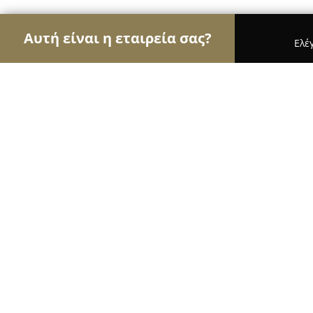
Αυτή είναι η εταιρεία σας?
Ελέ
Αετοί του εμπορίου
Καταστήματα Επίπλων, Μόδ
INTERIO ΕΛΕΥΘΕΡΙΑΔΗΣ
8.8
(30)
Καλαμαριά, Ελ. Βενιζέλου 7
Εμφάνιση αριθμού τηλεφώνου