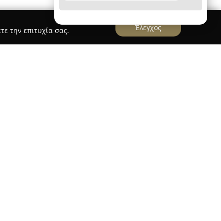
Έλεγχος
τε την επιτυχία σας.
ελεί μία επιχείρηση με βαθιές ρίζες που
κε από τον Ελευθέριο Ελευθεριάδη. Η εταιρεία
της κάθετης παραγωγής και εμπορίας επίπλων,
κησης από τη δεύτερη γενιά, παρουσιάζει
αι από ίδιες εγκαταστάσεις στη Θεσσαλονίκη
ινο δυναμικό, προσφέροντας ανώτερη ποιότητα
οποθέτηση των προϊόντων της στους πελάτες.
o Ελευθεριάδης περιλαμβάνει ολοκληρωμένες