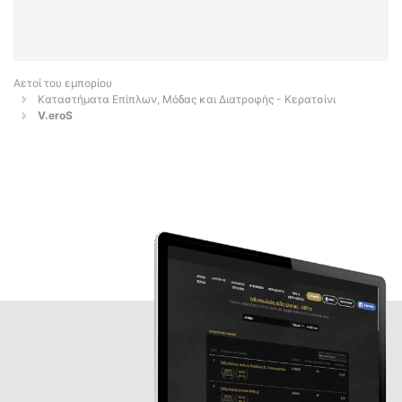
Αετοί του εμπορίου
Καταστήματα Επίπλων, Μόδας και Διατροφής - Κερατσίνι
V.eroS