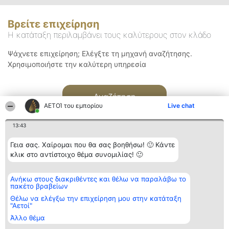
Βρείτε επιχείρηση
Η κατάταξη περιλαμβάνει τους καλύτερους στον κλάδο
Ψάχνετε επιχείρηση; Ελέγξτε τη μηχανή αναζήτησης.
Χρησιμοποιήστε την καλύτερη υπηρεσία
Αναζήτηση
ΑΕΤΟΊ του εμπορίου
Live chat
13:43
Γεια σας. Χαίρομαι που θα σας βοηθήσω! 🙂 Κάντε
κλικ στο αντίστοιχο θέμα συνομιλίας! 🙂
Διοργανωτής της
Κατάταξη
Επικοινωνία
Ανήκω στους διακριθέντες και θέλω να παραλάβω το
κατάταξης
Διακριθέντες
Επικοινωνία
πακέτο βραβείων
BEAUTIFUL COMPANY
Λίστα όλων
Μονοπρόσωπη ΙΚΕ
των
Θέλω να ελέγξω την επιχείρηση μου στην κατάταξη
ΤΗΛ. ΕΠΙΚΟΙΝΩΝΙΑΣ:
διακριθέντων
"Αετοί"
2104128019
Μεθοδολογία
Άλλο θέμα
email:
Όροι &
aetoi@beautifulcompany.co
προϋποθέσεις