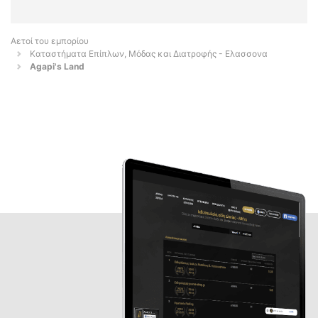
Αετοί του εμπορίου
Καταστήματα Επίπλων, Μόδας και Διατροφής - Ελασσονα
Agapi's Land