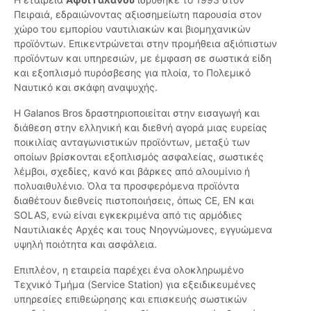
Πειραιά, εδραιώνοντας αξιοσημείωτη παρουσία στον
χώρο του εμπορίου ναυτιλιακών και βιομηχανικών
προϊόντων. Επικεντρώνεται στην προμήθεια αξιόπιστων
προϊόντων και υπηρεσιών, με έμφαση σε σωστικά είδη
και εξοπλισμό πυρόσβεσης για πλοία, το Πολεμικό
Ναυτικό και σκάφη αναψυχής.
Η Galanos Bros δραστηριοποιείται στην εισαγωγή και
διάθεση στην ελληνική και διεθνή αγορά μιας ευρείας
ποικιλίας ανταγωνιστικών προϊόντων, μεταξύ των
οποίων βρίσκονται εξοπλισμός ασφαλείας, σωστικές
λέμβοι, σχεδίες, κανό και βάρκες από αλουμίνιο ή
πολυαιθυλένιο. Όλα τα προσφερόμενα προϊόντα
διαθέτουν διεθνείς πιστοποιήσεις, όπως CE, EN και
SOLAS, ενώ είναι εγκεκριμένα από τις αρμόδιες
Ναυτιλιακές Αρχές και τους Νηογνώμονες, εγγυώμενα
υψηλή ποιότητα και ασφάλεια.
Επιπλέον, η εταιρεία παρέχει ένα ολοκληρωμένο
Τεχνικό Τμήμα (Service Station) για εξειδικευμένες
υπηρεσίες επιθεώρησης και επισκευής σωστικών