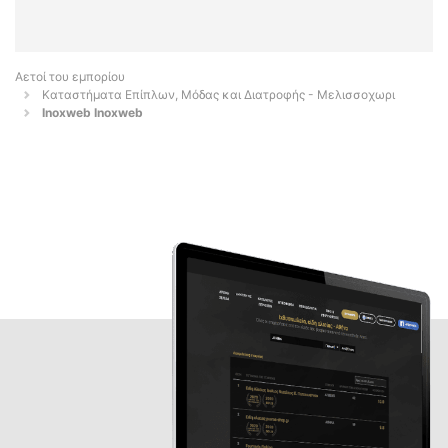
Αετοί του εμπορίου
Καταστήματα Επίπλων, Μόδας και Διατροφής - Μελισσοχωρι
Inoxweb Inoxweb