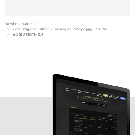
Αετοί του εμπορίου
Καταστήματα Επίπλων, Μόδας και Διατροφής - Νίκαια
ΑΦΟΙ ΑΞΙΩΤΗ Ο.Ε