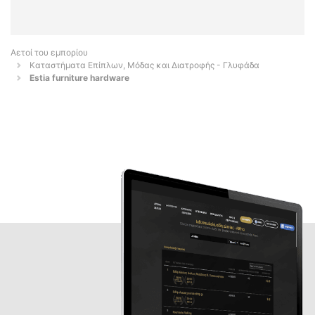
Αετοί του εμπορίου
Καταστήματα Επίπλων, Μόδας και Διατροφής - Γλυφάδα
Estia furniture hardware