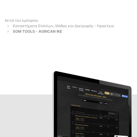
Αετοί του εμπορίου
Καταστήματα Επίπλων, Μόδας και Διατροφής - Ηρακλειο
SOM TOOLS - AGRICAN ΙΚΕ