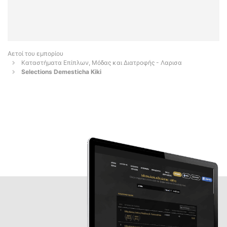
Αετοί του εμπορίου
Καταστήματα Επίπλων, Μόδας και Διατροφής - Λαρισα
Selections Demesticha Kiki