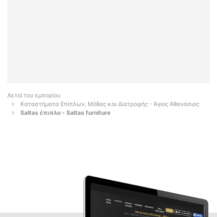
Αετοί του εμπορίου
Καταστήματα Επίπλων, Μόδας και Διατροφής - Άγιος Αθανάσιος
Saltas έπιπλο - Saltas furniture