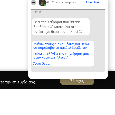
ΑΕΤΟΊ του εμπορίου
Live chat
12:12
Γεια σας. Χαίρομαι που θα σας
βοηθήσω! 🙂 Κάντε κλικ στο
αντίστοιχο θέμα συνομιλίας! 🙂
Ανήκω στους διακριθέντες και θέλω
να παραλάβω το πακέτο βραβείων
Θέλω να ελέγξω την επιχείρηση μου
στην κατάταξη "Αετοί"
Άλλο θέμα
Έλεγχος
τε την επιτυχία σας.