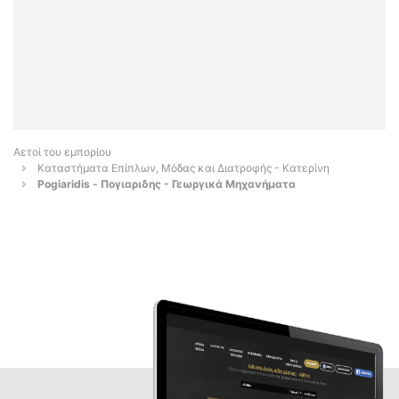
Αετοί του εμπορίου
Καταστήματα Επίπλων, Μόδας και Διατροφής - Κατερίνη
Pogiaridis - Πογιαριδης - Γεωργικά Μηχανήματα