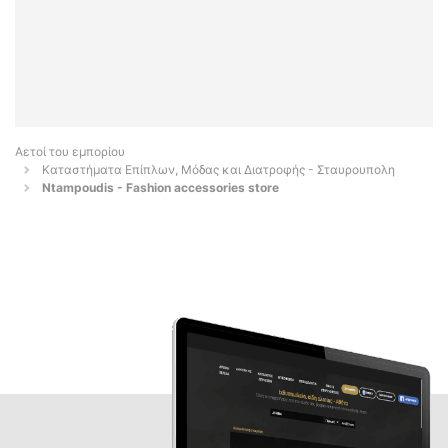
Αετοί του εμπορίου
Καταστήματα Επίπλων, Μόδας και Διατροφής - Σταυρουπολη
Ntampoudis - Fashion accessories store