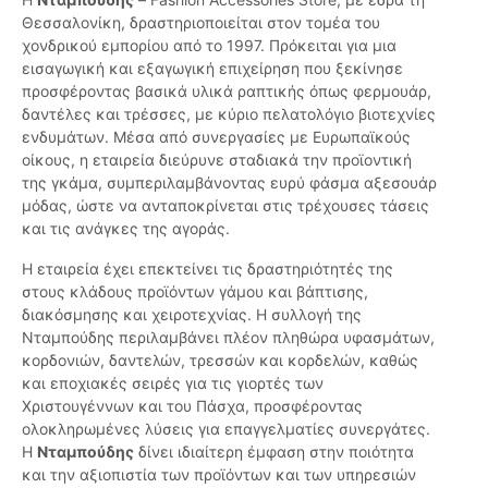
Θεσσαλονίκη, δραστηριοποιείται στον τομέα του
χονδρικού εμπορίου από το 1997. Πρόκειται για μια
εισαγωγική και εξαγωγική επιχείρηση που ξεκίνησε
προσφέροντας βασικά υλικά ραπτικής όπως φερμουάρ,
δαντέλες και τρέσσες, με κύριο πελατολόγιο βιοτεχνίες
ενδυμάτων. Μέσα από συνεργασίες με Ευρωπαϊκούς
οίκους, η εταιρεία διεύρυνε σταδιακά την προϊοντική
της γκάμα, συμπεριλαμβάνοντας ευρύ φάσμα αξεσουάρ
μόδας, ώστε να ανταποκρίνεται στις τρέχουσες τάσεις
και τις ανάγκες της αγοράς.
Η εταιρεία έχει επεκτείνει τις δραστηριότητές της
στους κλάδους προϊόντων γάμου και βάπτισης,
διακόσμησης και χειροτεχνίας. Η συλλογή της
Νταμπούδης περιλαμβάνει πλέον πληθώρα υφασμάτων,
κορδονιών, δαντελών, τρεσσών και κορδελών, καθώς
και εποχιακές σειρές για τις γιορτές των
Χριστουγέννων και του Πάσχα, προσφέροντας
ολοκληρωμένες λύσεις για επαγγελματίες συνεργάτες.
Η
Νταμπούδης
δίνει ιδιαίτερη έμφαση στην ποιότητα
και την αξιοπιστία των προϊόντων και των υπηρεσιών