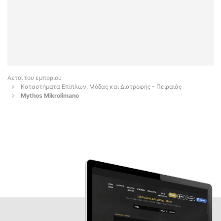
Αετοί του εμπορίου
Καταστήματα Επίπλων, Μόδας και Διατροφής - Πειραιάς
Mythos Mikrolimano