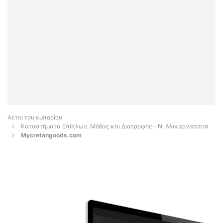
Αετοί του εμπορίου
Καταστήματα Επίπλων, Μόδας και Διατροφής - Ν. Αλικαρνασσοσ
Mycretangoods.com