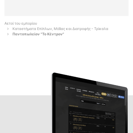
Αετοί του εμπορίου
Καταστήματα Επίπλων, Μόδας και Διατροφής - Τρίκαλα
Παντοπωλείον "Το Κέντρον"