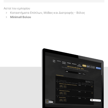
Αετοί του εμπορίου
Καταστήματα Επίπλων, Μόδας και Διατροφής - Βόλος
Minimall Βολου